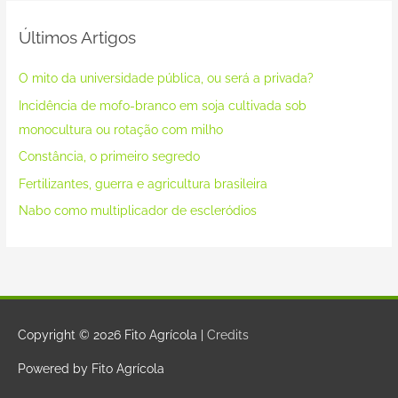
Últimos Artigos
O mito da universidade pública, ou será a privada?
Incidência de mofo-branco em soja cultivada sob
monocultura ou rotação com milho
Constância, o primeiro segredo
Fertilizantes, guerra e agricultura brasileira
Nabo como multiplicador de escleródios
Copyright © 2026
Fito Agrícola
|
Credits
Powered by
Fito Agrícola