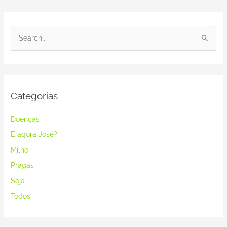
P
e
s
q
Categorias
u
i
Doenças
s
E agora José?
a
r
Milho
p
Pragas
o
Soja
r
Todos
: