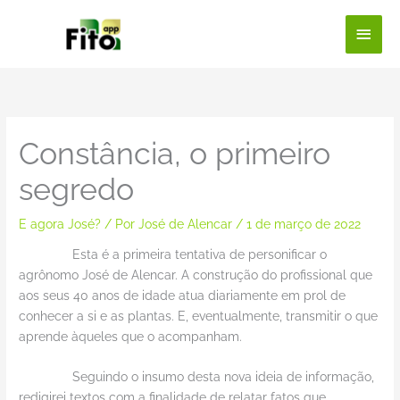
Ir
Men
para
o
princ
conteúdo
Constância, o primeiro
segredo
E agora José?
/ Por
José de Alencar
/
1 de março de 2022
Esta é a primeira tentativa de personificar o
agrônomo José de Alencar. A construção do profissional que
aos seus 40 anos de idade atua diariamente em prol de
conhecer a si e as plantas. E, eventualmente, transmitir o que
aprende àqueles que o acompanham.
Seguindo o insumo desta nova ideia de informação,
redigirei textos com a finalidade de relatar fatos que