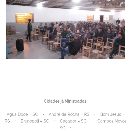
Cidades já Ministradas:
Água Doce – SC • André da Rocha – RS • Bom Jesus –
RS • Brunópoli – SC • Caçador – SC • Campos Novos
– SC •