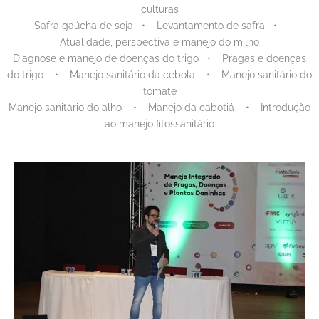
culturas
Safra gaúcha de soja • Levantamento de safra •
Atualidade, perspectiva e manejo do milho
Diagnose e manejo de doenças do trigo • Pragas e doenças
do trigo • Manejo sanitário da cebola • Manejo sanitário do
tomate
Manejo sanitário do alho • Manejo da cabotiá • Introdução
ao manejo fitossanitário